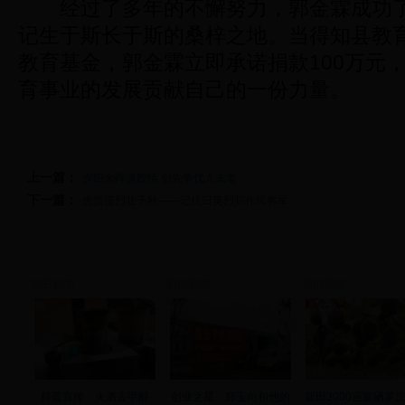
经过了多年的不懈努力，郭金霖成功了
记生于斯长于斯的桑梓之地。当得知县教
教育基金，郭金霖立即承诺捐款100万元
育事业的发展贡献自己的一份力量。
上一篇：
夕阳余晖满腔情 创先争优人未老
下一篇：
虎贲遗烈壮千秋——记抗日英烈郑作民将军
新田新闻
新田新闻
新田新闻
科普宣传：火酒去甲醇
创业之星：郑玉向和他的
新田3000亩富硒罗