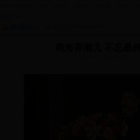
政府网
|
新闻网
|
手机报
|
走进新田
|
投资新田
|
政务公开
|
办事服务
|
首页
>
综合
>
舂陵俊杰
> 正文
商海弄潮儿 不忘桑
2011-05-20
作者：唐人杰