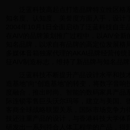
泛蓝科技高起点打造品牌特立性区格系
知名度、认知度、美誉度方面入手，设计了
2004年10月1日全面启动了泛蓝科技自主
在AIV的品牌策划推广过程中，以AIV全
知名品牌，以求自有品牌的高定位发展格
多媒体音箱独家代理的AKAI品牌经营传
征AIV制造标志，维持了新品牌与知名品
泛蓝科技不断提升产品设计水平和技术
造基地”向“创造基地”的转变，将数字音响
度融合，推出时尚、智能的数码家具产品
际连锁零售巨头沃尔玛等，建立与美国、
客商全球战略联盟关系，国际市场竞争力
技还注重产品的设计，与香港科技大学体
研发出一系列符合人体工程学的产品，得