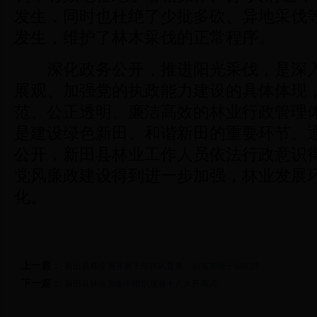
发生，同时也杜绝了少批多砍、异地采伐
发生，维护了林木采伐的正常程序。
深化政务公开，推进阳光采伐，是深入
展观、加强党的执政能力建设的具体体现
范、公正透明、廉洁高效的林业行政管理
是建设绿色新田、和谐新田的重要环节。
公开，新田县林业工作人员依法行政意识
党风廉政建设得到进一步加强，林业发展
化。
上一篇：
新田县林业局开展干部作风督查、切实加强干部纪律
下一篇：
新田县林业局集中组织观看十八大开幕式