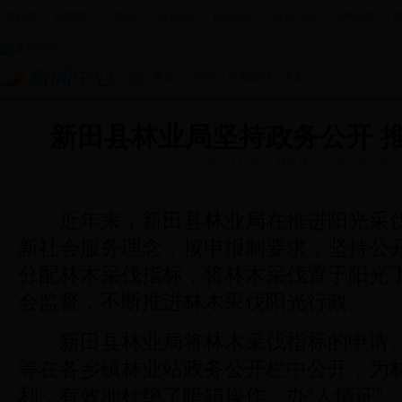
政府网
|
新闻网
|
手机报
|
走进新田
|
投资新田
|
政务公开
|
办事服务
|
首页
>
综合
>
绿色新田
> 正文
新田县林业局坚持政务公开 
2012-11-20
林业局
作者：陈华勇
近年来，新田县林业局在推进阳光采伐
新社会服务理念，按申报制要求，坚持公
分配林木采伐指标，将林木采伐置于阳光下
会监督，不断推进林木采伐阳光行政。
新田县林业局将林木采伐指标的申请、
等在各乡镇林业站政务公开栏中公开，为
利，有效地杜绝了暗箱操作、办“人情证”、