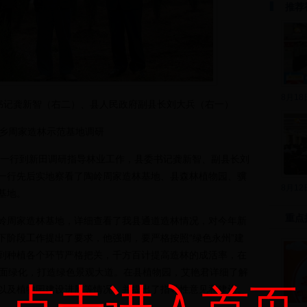
推荐
8月1
书记龚新智（右二）、县人民政府副县长刘大兵（右一）
乡周家造林示范基地调研
一行到新田调研指导林业工作，县委书记龚新智、副县长刘
一行先后实地察看了陶岭周家造林基地、县森林植物园、骥
8月1
基地。
重点
周家造林基地，详细查看了我县通道造林情况，对今年新
下阶段工作提出了要求，他强调，要严格按照“绿色永州”建
到种植各个环节严格把关，千方百计提高造林的成活率，在
全面绿化，打造绿色景观大道。在县植物园，艾艳君详细了解
以及植物园建设进展等情况，并提出了指导性意见和建议。