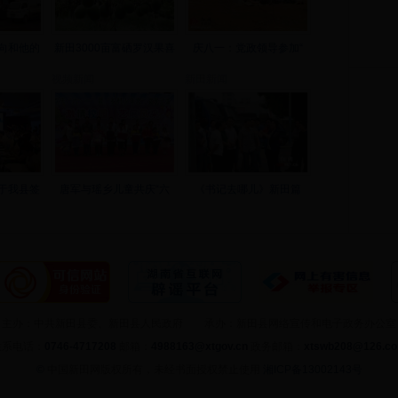
向和他的
新田3000亩富硒罗汉果喜
庆八一：党政领导参加“
视频新闻
新田新闻
于我县签
唐军与瑶乡儿童共庆“六
《书记去哪儿》新田篇
主办：中共新田县委、新田县人民政府 承办：新田县网络宣传和电子政务办公室
联系电话：
0746-4717208
邮箱：
4988163@xtgov.cn
政务邮箱：
xtswb208@126.c
©
中国新田网版权所有，未经书面授权禁止使用
湘ICP备13002143号