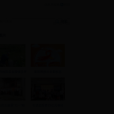
|
信息员投稿
RSS
图片
与桂阳县金陵镇交界
新田网推出全新标志
云烈士故居“七一”期
引进总投资15亿元项目