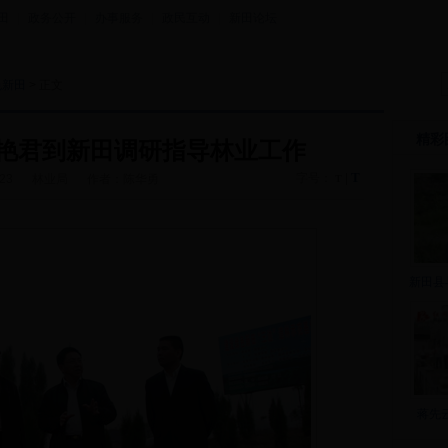
田
|
政务公开
|
办事服务
|
政民互动
|
新田论坛
色新田
> 正文
精彩
艳君到新田调研指导林业工作
T
字号：
|
-23
林业局
作者：陈华勇
T
新田县
蒋先