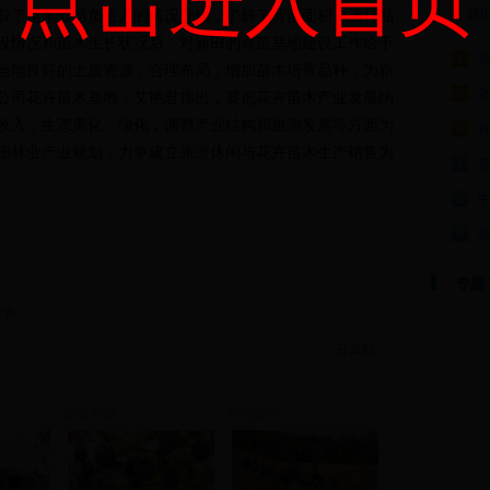
点击进入首页
了苗木公司负责人的情况介绍，了解了育苗面积、培育品
新
设情况和苗木生长状况后，对新田的育苗基地建设工作给予
1
当地良好的土质资源，合理布局，增加苗木培育品种，为新
2
2
公司花卉苗木基地，艾艳君指出，要把花卉苗木产业发展纳
收入，生态美化、绿化，调整产业结构和旅游发展等方面为
群
3
细林业产业规划，力争建立旅游休闲与花卉苗木生产销售为
4
5
6
专题
大会
分享到：
新田新闻
新田新闻