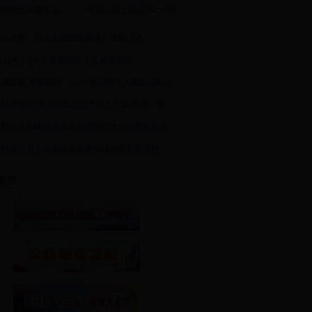
田网推出全新标志
蒋先云烈士故居“七一”期
创业之星：郑玉向和他的鑫佳不锈钢门业
015年3月4日 县委经济工作会议召开
雄逐鹿 再展激情：2014全国超卡大赛在新田总
新田再获“中国天然富硒农产品之乡”称号等三荣
中国第五届硒资源开发利用协作大会在新田召开
新田县中国中部国际家居博览城合作意向签约
专栏