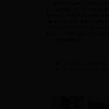
在骥村育苗示范基地，艾艳君一行听取
种、出苗等情况。在田间实地查看基地建
了充分肯定。并建议苗木公司要充分利用
田的造林绿化作好苗木筹备。在舜皇园林
入新田的林业产业发展规划，以增加农民
切入点，做大做强花卉苗木产业，做精做
一体的现代林业示范园。
上一篇：
新田县多管齐下、巩固造林成果
下一篇：
新田林业系统召开“三感”教育动员
新田新闻
新田新闻