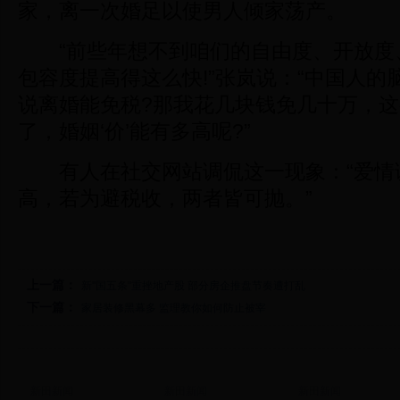
家，离一次婚足以使男人倾家荡产。
“前些年想不到咱们的自由度、开放度
包容度提高得这么快!”张岚说：“中国人的
说离婚能免税?那我花几块钱免几十万，
了，婚姻‘价’能有多高呢?”
有人在社交网站调侃这一现象：“爱情
高，若为避税收，两者皆可抛。”
上一篇：
新"国五条"重挫地产股 部分房企推盘节奏遭打乱
下一篇：
家居装修黑幕多 监理教你如何防止被宰
新田新闻
新田新闻
新田新闻