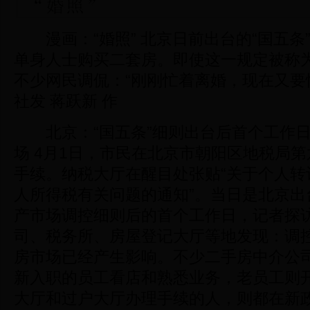
漫画：“婚照” 北京日前出台的“国五条
单身人士购买二套房。即使这一规定被称为
不少网民调侃：“刚刚忙着离婚，现在又要
社发 蒋跃新 作
北京：“国五条”细则出台后首个工作日
场 4月1日，市民在北京市朝阳区地税局
手续。纳税大厅在醒目处张贴“关于个人转
人所得税有关问题的通知”。当日是北京出
产市场调控细则后的首个工作日，记者探
司、税务所、房屋登记大厅等地发现：调
房市场已经产生影响。不少二手房中介公
新入职的员工看店和熟悉业务，老员工则
大厅和过户大厅办理手续的人，则都在新