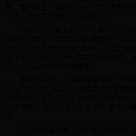
现，她的血压高压达到200。丈夫搀着她
气说：咱们不离婚了，不买房了。
与正常状况迥异的是，天津市上个月的
老年明显增多。这座城市的离婚率一年高
一代，目前在全年离婚人群中，二三十岁的“
半以上。但在2013年3月的离婚人群中，“40后
后”、“70后”的比例明显提高。
直到2012年，天津的婚姻登记工作者
化名)才听说了还有为了买卖房产而离婚的
熟识的老太太为了给子女买房，拜托这位业
办个离婚”。后来，老太太被丈夫“臭骂一顿
头。
张岚对记者感慨，他们并不赞成没有底