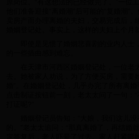
原岗位。“有这想法的已经做完了。”一位
他们准备迎接“离婚潮”后可能的“复婚潮”
卖房产而办理离婚的夫妇，交易完成后，
婚姻登记处。事实上，这样的夫妇上个月
即使是见惯了婚姻悲喜剧的业内人士，
的一些插曲感到难忘。
在天津市河西区婚姻登记处，一位老太
去。她被家人劝说，为了方便买房，需要她
婚”。在婚姻登记处，几乎办完了所有离婚
点击制证按钮前一刻，老太太问了一句：“
打证呢?”
婚姻登记员告知：“大娘，我们这儿没
的。”老太太追问：“那真离婚了，再结婚就
定答复后，老人吓晕了过去。家人赶紧喂