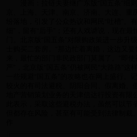
漫画：拉链夫妻继广东版“国五条”细则
京、上海、天津、南京、济南、大连、重
纷落地，引发了公众热议和网民“吐槽”。有
细”，留有“后手”；还有人戏谑说，现在最
门。北京版“国五条”对限购政策进一步升
士购买二套房。“那边忙着离婚，这边又要
来，最忙的部门非民政部门莫属了。”即使
严”，北京版“国五条”仍被网民“大路路”
一些规避“国五条”的攻略也在网上盛行。
较火的有司法避税、阴阳合同、假离婚、
地产营销策划业务的天津信达行投资有限
此表示，采取这些避税办法，虽然可以节
但都存在风险，甚至有可能受到法律制裁。
作