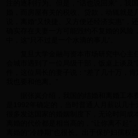
注的逐利行为。但是，“话也说回来”，我
婚，而房屋有关的税收、贷款，动辄就是
说，离婚“又快捷、又方便还经济实惠”，
确实存在夫妻一方可能毁约不复婚的风险
中，这“只不过是一个水滴的事儿”。
复旦大学金融与资本市场研究中心主任
会城市遇到了一位局级干部，饭桌上谈及“
件，这位局长的妻子说：“差了几十万，肯
我也要和他离。”
据张岚介绍，我国的结婚和离婚工本费
是1992年确定的，当时普通人月薪以几
很多发达国家的婚姻制度下，无论时间成
离婚的代价都是相当高的，“让你离不起”
离婚的“冷静期”也很长。出于保护妇孺权