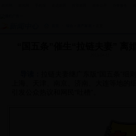
政府网
|
新闻网
|
手机报
|
走进新田
|
投资新田
|
政务公开
|
办事服务
|
首页
>
综合
>
房产家居
> 正文
“国五条”催生“拉链夫妻” 离
2013-04-11
导读：
拉链夫妻继广东版“国五条”细
上海、天津、南京、济南、大连等地的
引发公众热议和网民“吐槽”。