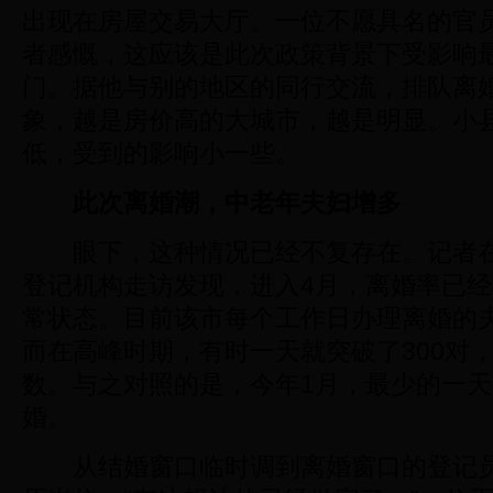
出现在房屋交易大厅。一位不愿具名的官
者感慨，这应该是此次政策背景下受影响
门。据他与别的地区的同行交流，排队离
象，越是房价高的大城市，越是明显。小
低，受到的影响小一些。
此次离婚潮，中老年夫妇增多
眼下，这种情况已经不复存在。记者在
登记机构走访发现，进入4月，离婚率已
常状态。目前该市每个工作日办理离婚的夫
而在高峰时期，有时一天就突破了300对
数。与之对照的是，今年1月，最少的一天
婚。
从结婚窗口临时调到离婚窗口的登记员