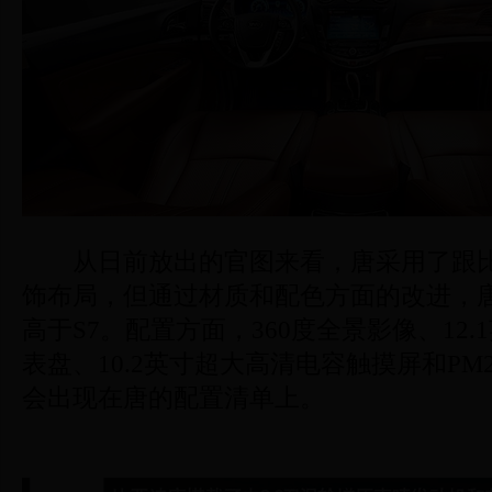
从日前放出的官图来看，唐采用了跟比
饰布局，但通过材质和配色方面的改进，
高于S7。配置方面，360度全景影像、12
表盘、10.2英寸超大高清电容触摸屏和PM
会出现在唐的配置清单上。