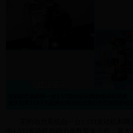
宋的动力系统由一台1.5TI发动机和两
中1.5TI发动机的动力参数暂未公布；最大