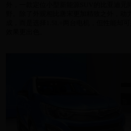
外，一款定位小型新能源SUV的比亚迪元
野。除了外观相比唐宋更加精致之外，动
成，而是选择1.5L+两台电机，但性能却
效果更出色。