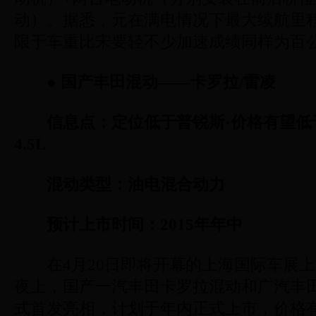
动）。据悉，元在满电情况下最大续航里程
限于车重比宋要轻不少加速成绩同样为百公里
● 国产丰田混动——卡罗拉/雷凌
信息点：定位低于普锐斯·价格有望低
4.5L
混动类型：油电混合动力
预计上市时间
：2015年年中
在4月20日即将开幕的上海国际车展上
夜上，国产一汽丰田卡罗拉混动和广汽丰
式首发亮相，计划于年内正式上市，价格有