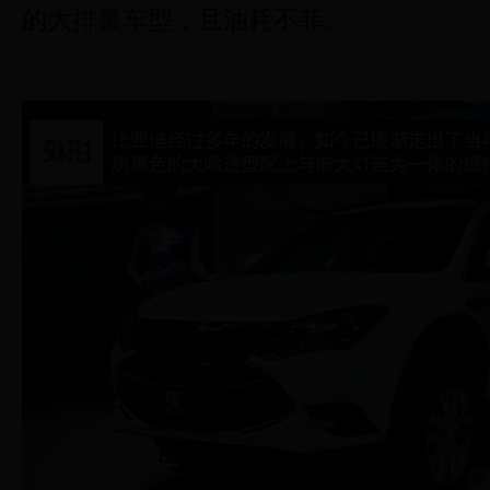
的大排量车型，且油耗不菲。