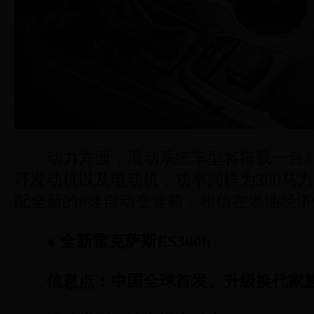
动力方面，混动系统车型将搭载一台3.5
环发动机以及电动机，功率同样为300马
配全新的8速自动变速箱，相信在燃油经
● 全新雷克萨斯ES300h
信息点：中国全球首发、升级换代家