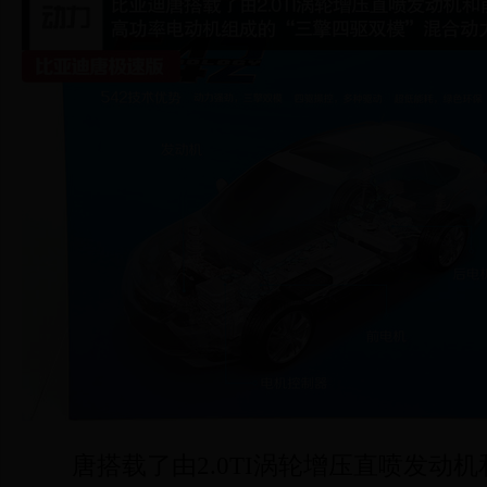
唐搭载了由2.0TI涡轮增压直喷发动机