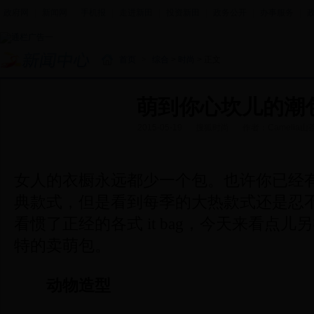
政府网
|
新闻网
|
手机报
|
走进新田
|
投资新田
|
政务公开
|
办事服务
|
首页
>
综合
>
时尚
> 正文
萌到你心坎儿的潮
2015-05-19
搜狐时尚
作者：Camelia山
女人的衣橱永远都少一个包。也许你已经
典款式，但是看到每季的大热款式还是忍
看惯了正经的各式
it bag
，今天来看点儿另
特的卖萌包。
动物造型