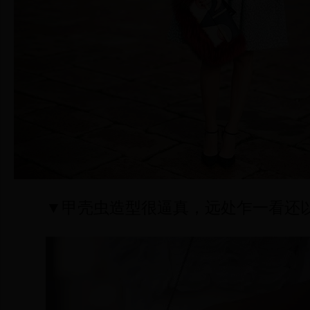
▼甲壳虫造型很逼真，远处乍一看还