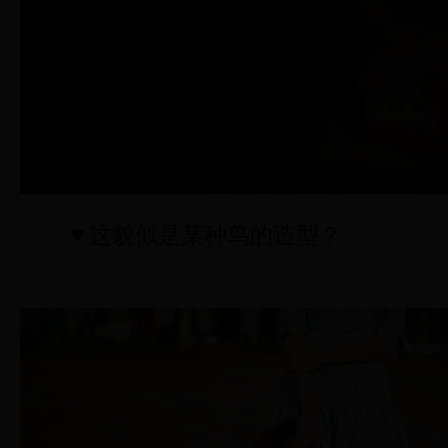
▼这貌似是某种鸟的造型？