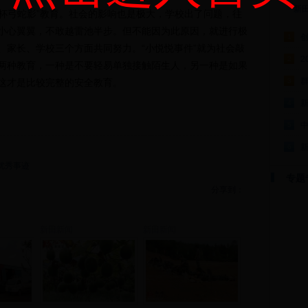
新
杯弓蛇影”教育。社会的影响也是极大，学校出了问题，往
小心翼翼，不敢越雷池半步。但不能因为此原因，就进行极
1
、家长、学校三个方面共同努力。“小悦悦事件”就为社会敲
2
2
两种教育，一种是不要轻易单独接触陌生人，另一种是如果
群
这才是比较完整的安全教育。
3
4
5
6
优秀事迹
专题
分享到：
新田新闻
新田新闻