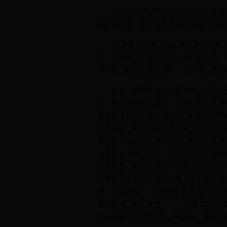
中国新田网(通讯员 周春华)最近某中
打听才知道，原来是学生受到在校门口粘贴
“温馨提示”一般是关心他人起提示教育
目，不时吸引学生和来访人员伫足欣赏。
人询问，应简短礼貌回答：“对不起，我不
笔者不妨断章取义解读一下，“不要轻
人，这是谁都躲不开的，学校如果片面进
全教育也就蜕化成了“玻璃罩”教育和“退
提升方式，可以帮助学生提高交际能力和
学工作中落实新的教学理念，培养学生的
大多部分为留守儿童，社交圈子本来相对
生的思想，把学生关在一个固定的社交圈
令学生产生孤僻消极的心理，不利用学生
起，我不知道”。”这句话中的“礼貌”其
了解情况、社会调查……”。如果得到结果
人心寒啊!这与“学雷锋，树新风”、“拒绝