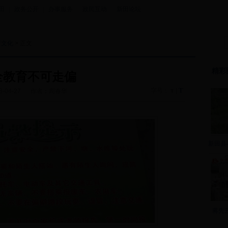
田
|
政务公开
|
办事服务
|
政民互动
|
新田论坛
育文化
> 正文
精彩
全教育不可走偏
T
字号：
|
3-04-27
作者：周春华
T
新田县
蒋先