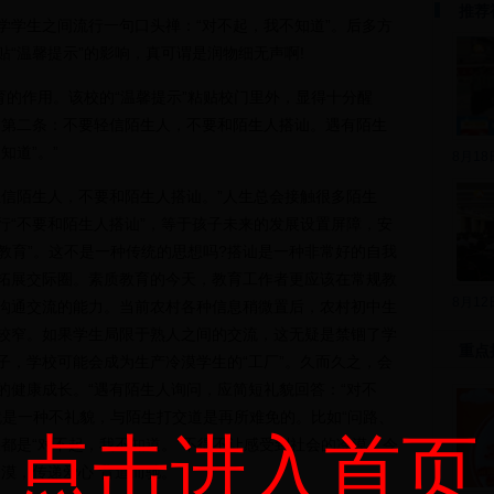
推荐
学学生之间流行一句口头禅：“对不起，我不知道”。后多方
“温馨提示”的影响，真可谓是润物细无声啊!
的作用。该校的“温馨提示”粘贴校门里外，显得十分醒
“第二条：不要轻信陌生人，不要和陌生人搭讪。遇有陌生
知道”。”
8月1
信陌生人，不要和陌生人搭讪。”人生总会接触很多陌生
行“不要和陌生人搭讪”，等于孩子未来的发展设置屏障，安
缩教育”。这不是一种传统的思想吗?搭讪是一种非常好的自我
拓展交际圈。素质教育的今天，教育工作者更应该在常规教
8月1
沟通交流的能力。当前农村各种信息稍微置后，农村初中生
较窄。如果学生局限于熟人之间的交流，这无疑是禁锢了学
重点
子，学校可能会成为生产冷漠学生的“工厂”。久而久之，会
的健康成长。“遇有陌生人询问，应简短礼貌回答：“对不
实就是一种不礼貌，与陌生打交道是再所难免的。比如“问路、
点击进入首页
都是“对不起，我不知道。”不得不让感受到社会的冷漠，令
冷漠，传递爱心”背道而驰。