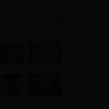
|
信息员投稿
RSS
图片
与桂阳县金陵镇交界
新田网推出全新标志
云烈士故居“七一”期
引进总投资15亿元项目