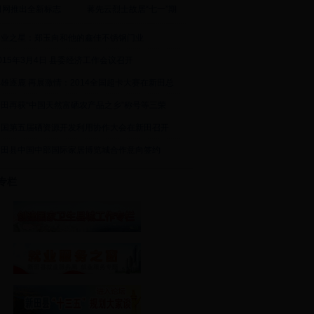
田网推出全新标志
蒋先云烈士故居“七一”期
创业之星：郑玉向和他的鑫佳不锈钢门业
015年3月4日 县委经济工作会议召开
雄逐鹿 再展激情：2014全国超卡大赛在新田总
新田再获“中国天然富硒农产品之乡”称号等三荣
中国第五届硒资源开发利用协作大会在新田召开
新田县中国中部国际家居博览城合作意向签约
专栏