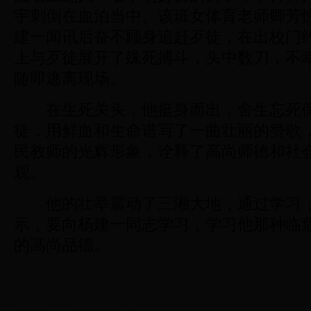
宇刺倒在血泊当中。该班女体育老师卿芳
建一闻讯后奋不顾身追赶歹徒，在出校门
上与歹徒展开了殊死搏斗，头中数刀，不
随即逃离现场。
在生死关头，他挺身而出，舍生忘死保
徒，用鲜血和生命谱写了一曲壮丽的赞歌
民教师的光辉形象，诠释了高尚师德和社
观。
他的壮举震动了三湘大地，通过学习，
示，要向杨建一同志学习，学习他那种临
的高尚品德。