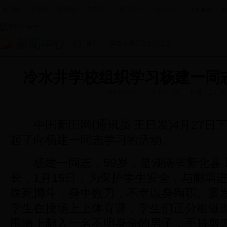
政府网
|
新闻网
|
手机报
|
走进新田
|
投资新田
|
政务公开
|
办事服务
|
首页
>
综合
>
教育文化
> 正文
冷水井学校组织学习杨建一同
2013-04-27
冷水井学校
作者：王日发
中国新田网(通讯员 王日发)4月27日
起了向杨建一同志学习的活动。
杨建一同志，59岁，是湖南省新化县
长，1月15日，为保护学生安全，与翻墙
殊死博斗，身中数刀，不幸以身殉职。案
学生在操场上上体育课，学生们正分组做
围墙上翻入一名不明身份的男子，手持剪