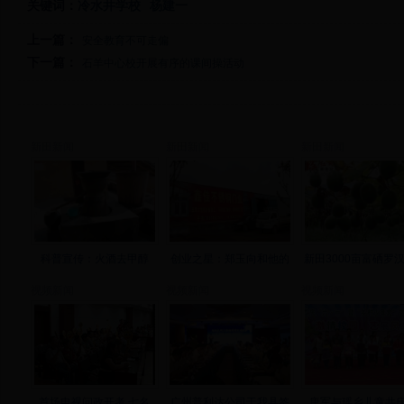
关键词：
冷水井学校
杨建一
上一篇：
安全教育不可走偏
下一篇：
石羊中心校开展有序的课间操活动
新田新闻
新田新闻
新田新闻
科普宣传：火酒去甲醇
创业之星：郑玉向和他的
新田3000亩富硒罗
视频新闻
视频新闻
视频新闻
首场电视问政开考 七名
广州普利达公司于我县签
唐军与瑶乡儿童共庆