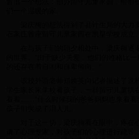
冒出一个想法：创办留守儿童家园，给那
们一个温暖的家。
梁庆梅的想法得到了县计生局的大力支持
石家庄首座留守儿童家园在凯星学校成立
在与孩子们的朝夕相处中，梁庆梅逐渐
的世界。“由于缺少关爱，他们的性格比一
的还存在着自闭和自卑倾向。”
该校外语老师郑焕英向记者描述了这样
学生家长来学校看孩子，一群留守儿童扒
看着……“什么时候我的爸爸妈妈也来看看
孩子们哭成了泪人儿。
对于这一切，梁庆梅看在眼中，疼在心
请了心理专家，对孩子们的心理进行疏导