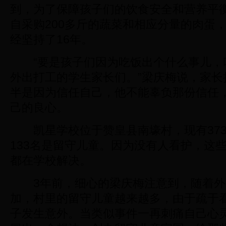
到，为了保障孩子们的饮食安全和营养平
自采购200多斤的蔬菜和相应分量的肉蛋
经坚持了16年。
“要是孩子们因为吃饭出个什么事儿，
外出打工的学生家长们。”梁庆梅说，家长
半是因为信任自己，他不能辜负那份信任
己的良心。
凯星学校位于赞皇县南壕村，现有373
133名是留守儿童。因为没有人看护，这
都在学校解决。
3年前，细心的梁庆梅注意到，随着外
加，村里的留守儿童越来越多，由于疏于
子发生意外。当类似事件一再刺痛自己心