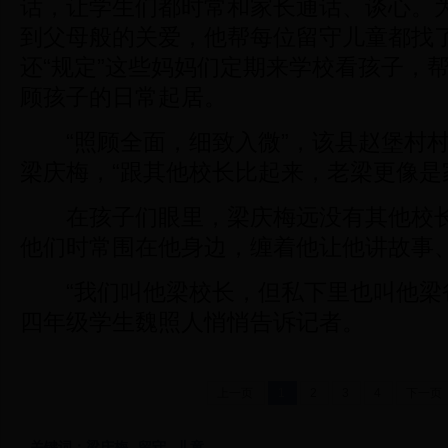
话，让学生们都时常和家长通话、谈心。
到父母般的关爱，他帮每位留守儿童都找了
还“规定”这些妈妈们定期来学校看孩子，
顾孩子的日常起居。
“照顾全面，细致入微”，该县赵堡村村
梁庆梅，“跟其他校长比起来，老梁更像是
在孩子们眼里，梁庆梅远没有其他校长
他们时常围在他身边，缠着他让他讲故事
“我们叫他梁校长，但私下里也叫他梁爸
四年级学生魏照人悄悄告诉记者。
上一页
1
2
3
4
下一页
关键词：
梁庆梅
留守
儿童