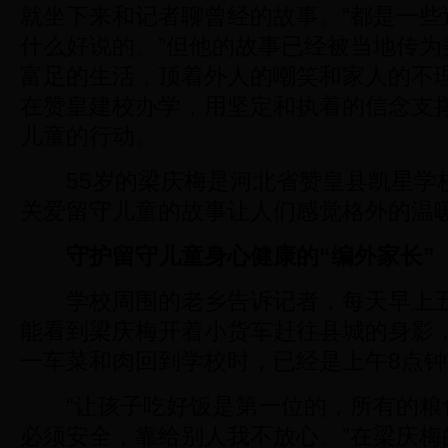
就坐下来和记者聊曾经的故事。“都是一些
什么好说的。”但他的故事已经被当地传为
富足的生活，顶着外人的嘲笑和家人的不理
在赞皇建校办学，用坚定和执着的信念支
儿童的行动。
55岁的梁庆梅是河北省赞皇县凯星学
关爱留守儿童的故事让人们感觉格外的温
守护留守儿童身心健康的“编外家长”
学校周围的老乡告诉记者，每天早上五
能看到梁庆梅开着小货车赶往县城的身影
一车菜和肉回到学校时，已经是上午8点钟
“让孩子吃好饭是第一位的，所有的粮
必须安全，靠给别人我不放心。”在梁庆梅