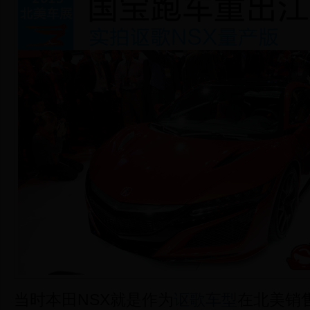
当时本田NSX就是作为
讴歌
车型
在北美销