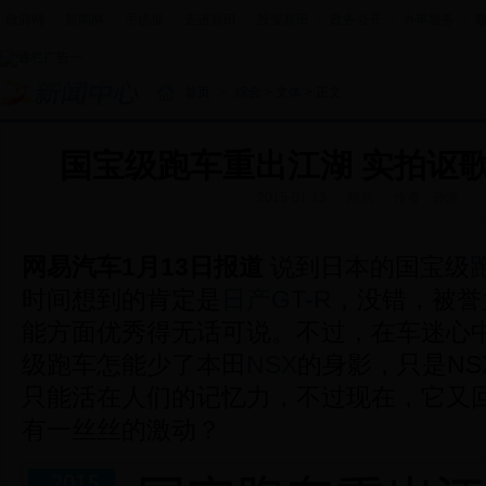
政府网
|
新闻网
|
手机报
|
走进新田
|
投资新田
|
政务公开
|
办事服务
|
首页
>
综合
>
文体
> 正文
国宝级跑车重出江湖 实拍讴歌
2015-01-13
网易
作者：孙涛
网易汽车1月13日报道
说到日本的国宝级
时间想到的肯定是
日产GT-R
，没错，被誉
能方面优秀得无话可说。不过，在车迷心
级跑车怎能少了本田
NSX
的身影，只是NS
只能活在人们的记忆力，不过现在，它又
有一丝丝的激动？