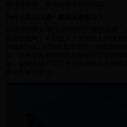
底特律发布，依然悬挂讴歌的标志。
为什么说NSX是一款国宝级跑车？
NSX是首辆采用F1设计理念打造的超跑，诞
置后驱布局，本田投入了大量的人力物力
法拉利348，NSX也是历史第一款使用全
型，其中铝合金框架和悬挂使用了革命性
造，铝制车体和前后悬挂比钢制品分别减重20
保证车体轻量化。