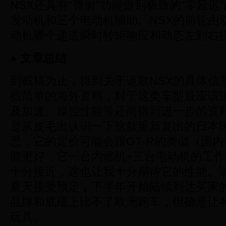
NSX还具有“弹射”功能做到极致的“零延迟
发动机和三个电动机辅助。NSX的前轮由
动机哪个递送瞬时转矩响应和动态左到右
●
文章总结
到截稿为止，得到关于讴歌NSX的具体信
些简单的海外资料，对于这类车型最应该
及加速、操控性能等还尚得到进一步的资
是从皮毛出认识一下这款重新复出的日本
悉，它的定价可能会跟GT-R的类似（国内
能更好，它一台内燃机+三台电动机的工作
十分接近，这也让我十分期待它的性能。讴
夏天接受预定，下半年开始陆续到达买家
品牌和底蕴上比不了欧洲跑车，但确是让
玩具。