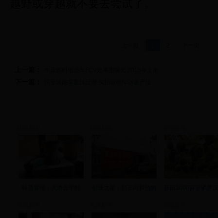
越野或穿越就不要去尝试了。
上一页
1
2
下一页
上一篇：
丰田燃料电池车FCV效果图曝光 2015年上市
下一篇：
国宝级跑车重出江湖 实拍讴歌NSX量产版
新田新闻
新田新闻
新田新闻
科普宣传：火酒去甲醇
创业之星：郑玉向和他的
新田3000亩富硒罗
视频新闻
视频新闻
视频新闻