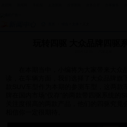
政府网
|
新闻网
|
手机报
|
走进新田
|
投资新田
|
政务公开
|
办事服务
|
首页
>
综合
>
文体
> 正文
玩转四驱 大众品牌四驱
2014-12-15
汽车之家
在本期当中，小编将为大家带来大众品
读，在车辆方面，我们选择了大众品牌旗
款SUV车型作为本期的参测车型，这两款
牌在国内市场“仅存”的两款带四驱系统的S
关注度很高的两款产品，他们的四驱究竟
相信你一定很期待。