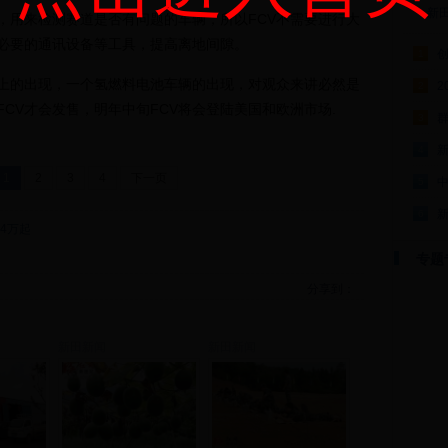
新
用来检测赛道是否有问题的车辆，所以FCV不需要进行大
必要的通讯设备等工具，提高离地间隙。
1
上的出现，一个氢燃料电池车辆的出现，对观众来讲必然是
2
2
CV才会发售，明年中旬FCV将会登陆美国和欧洲市场.
群
3
4
1
2
3
4
下一页
5
6
.4万起
专题
分享到：
新田新闻
新田新闻