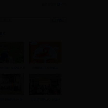
|
信息员投稿
RSS
图片
与桂阳县金陵镇交界
新田网推出全新标志
云烈士故居“七一”期
引进总投资15亿元项目