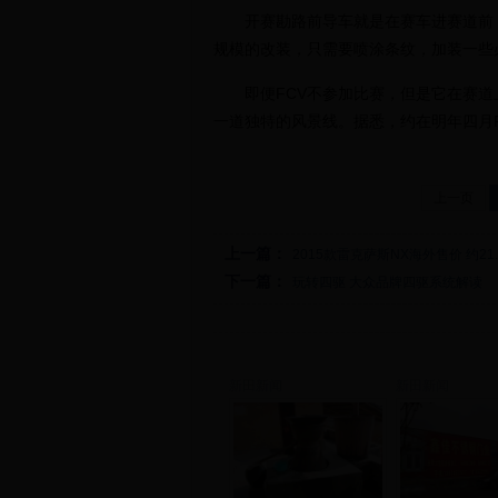
开赛勘路前导车就是在赛车进赛道前，
规模的改装，只需要喷涂条纹，加装一些
即便FCV不参加比赛，但是它在赛道
一道独特的风景线。据悉，约在明年四月F
上一页
上一篇：
2015款雷克萨斯NX海外售价 约21
下一篇：
玩转四驱 大众品牌四驱系统解读
新田新闻
新田新闻