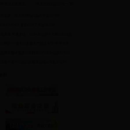
田网推出全新标志
蒋先云烈士故居“七一”期
创业之星：郑玉向和他的鑫佳不锈钢门业
015年3月4日 县委经济工作会议召开
雄逐鹿 再展激情：2014全国超卡大赛在新田总
新田再获“中国天然富硒农产品之乡”称号等三荣
中国第五届硒资源开发利用协作大会在新田召开
新田县中国中部国际家居博览城合作意向签约
专栏