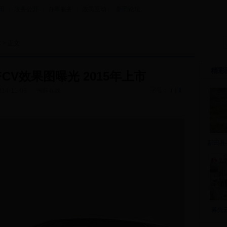
田
|
政务公开
|
办事服务
|
政民互动
|
新田论坛
体
> 正文
精彩
CV效果图曝光 2015年上市
T
字号：
|
014-11-06
国际在线
T
新田县
蒋先