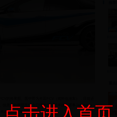
推荐
8月1
8月1
重点
V的效果图。图中即为丰田FCV（燃料电池车），目前还
但是这款模型车如今已经担任起日本拉力赛事Japanese
点击进入首页
shiro Rally分站赛事的开赛勘路前导车。