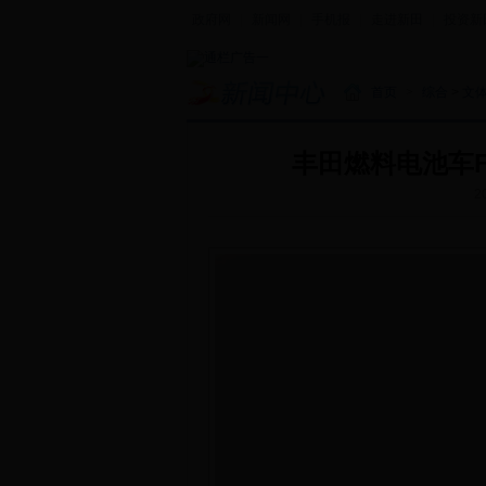
政府网
|
新闻网
|
手机报
|
走进新田
|
投资新
首页
>
综合
>
文
丰田燃料电池车F
2