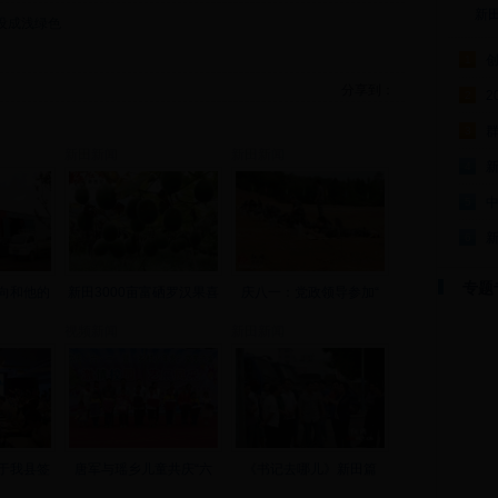
新
设成浅绿色
1
分享到：
2
2
群
3
新田新闻
新田新闻
4
5
6
专题
向和他的
新田3000亩富硒罗汉果喜
庆八一：党政领导参加“
视频新闻
新田新闻
于我县签
唐军与瑶乡儿童共庆“六
《书记去哪儿》新田篇