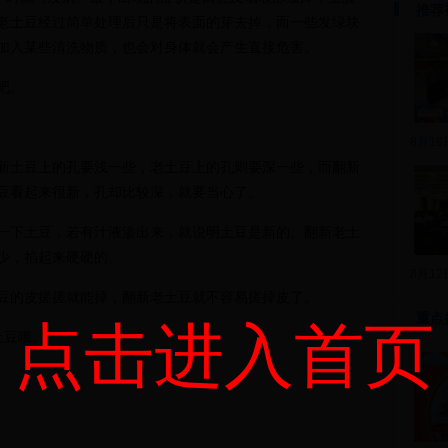
推荐
老土豆经过简单处理后只是将表面的芽去掉，而一些发绿块
加入某些清洗物质，也会对身体就会产生直接危害。
吧。
8月1
土豆上的孔要浅一些，老土豆上的孔则要深一些，而翻新
豆看起来很新，孔却比较深，就要当心了。
下土豆，若有汁液渗出来，就说明土豆是新的。翻新老土
少，掐起来硬硬的。
8月1
的皮搓搓就能掉，翻新老土豆就不容易搓掉皮了。
重点
点击进入首页
土豆哦。