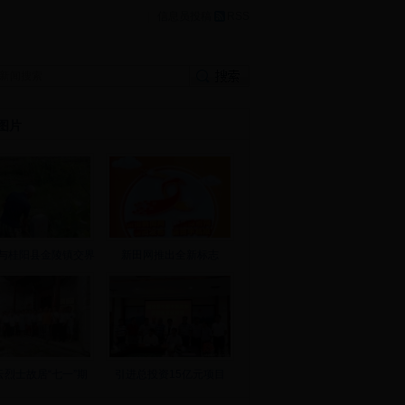
|
信息员投稿
RSS
图片
与桂阳县金陵镇交界
新田网推出全新标志
云烈士故居“七一”期
引进总投资15亿元项目