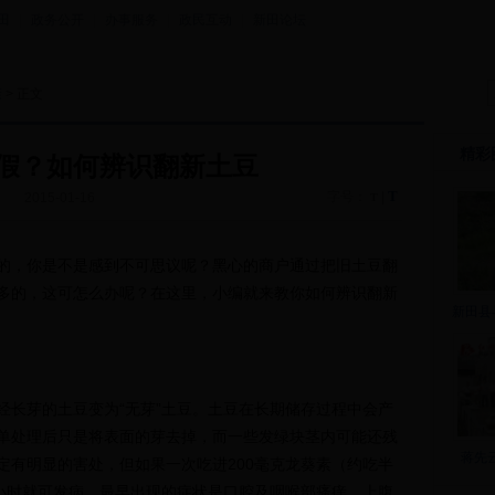
田
|
政务公开
|
办事服务
|
政民互动
|
新田论坛
康
> 正文
精彩
假？如何辨识翻新土豆
T
字号：
|
2015-01-16
T
的，你是不是感到不可思议呢？黑心的商户通过把旧土豆翻
多的，这可怎么办呢？在这里，小编就来教你如何辨识翻新
新田县
长芽的土豆变为“无芽”土豆。土豆在长期储存过程中会产
单处理后只是将表面的芽去掉，而一些发绿块茎内可能还残
蒋先
定有明显的害处，但如果一次吃进200毫克龙葵素（约吃半
3小时就可发病。最早出现的症状是口腔及咽喉部瘙痒，上腹