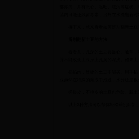
部疼痛，并有恶心、呕吐、腹泻等症状。
茎内可能还残留毒素，另外在水洗翻新时
接下来，就来看看如何辨别翻新土豆
辨别翻新土豆的方法
看看孔，孔深的土豆要当心。通常，新
并不能改变土豆身上孔洞的深浅。如果土
掐掐肉，硬硬的土豆不能买。用手掐一
豆虽然在特殊的溶液中泡过，水分还是很
搓搓皮，不掉皮的土豆也危险。新土豆
以上3种方法可以帮你轻松辨别翻新