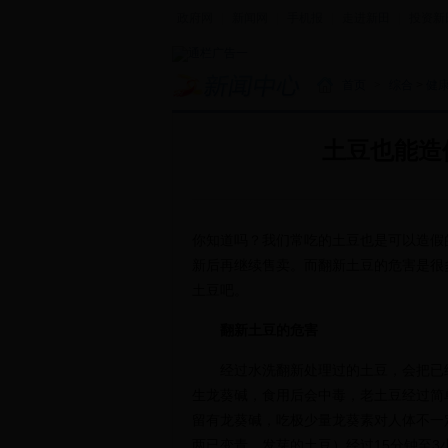
政府网
|
新闻网
|
手机报
|
走进新田
|
投资新
首页
>
综合
>
健
土豆也能造
你知道吗？我们常吃的土豆也是可以造假
新后再继续售卖。而翻新土豆的危害是很
土豆吧。
翻新土豆的危害
经过水洗翻新处理过的土豆，会把已经
生龙葵碱，食用后会中毒，老土豆经过简
留有龙葵碱，吃极少量龙葵素对人体不一
两已变青、发芽的土豆）经过15分钟至