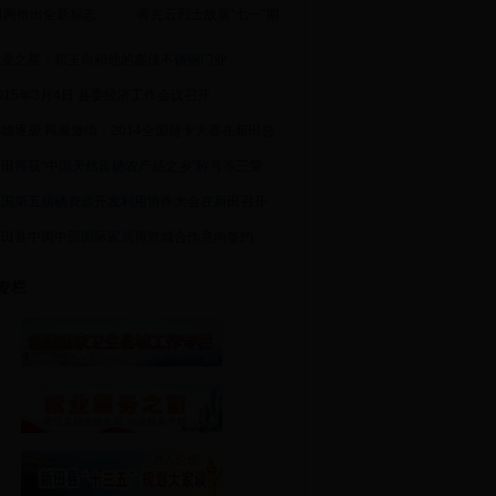
田网推出全新标志
蒋先云烈士故居“七一”期
创业之星：郑玉向和他的鑫佳不锈钢门业
015年3月4日 县委经济工作会议召开
雄逐鹿 再展激情：2014全国超卡大赛在新田总
新田再获“中国天然富硒农产品之乡”称号等三荣
中国第五届硒资源开发利用协作大会在新田召开
新田县中国中部国际家居博览城合作意向签约
专栏