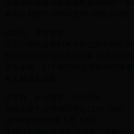
肯德基就被曝冰块菌落数超马桶水一事
食药总局暂停深圳同安维C银翘片销售
战高温 避暑攻略
手足口病高发期到来专家提醒家长给孩
医疗垃圾变身保健品包装篇 处理黑洞
养生保健：11个脸部特征透露你的健康
夏天解暑新攻略
多双鞋，多点健康，何乐不为！
我国儿童不合理用药率达12%—32%
这7种食物竟然催人老【图】
正确认识腰疼与肾虚 切误盲目进补