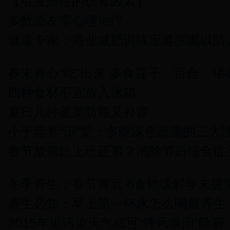
【引发癌症的饮食因素】
多数癌友需心理治疗
健康专家：商业减肥训练应遵医嘱以防
春末养心“吃”出来 多食莲子、百合、猪
四种食材不宜放入冰箱
夏日几种蔬菜防癌又补肾
小于营养“识”堂：多吃深色蔬菜的三大
春节放假比上班还累？消除节后综合症
冬季养生：春节将近 6食物缓解年末疲
养生必知：早上第一杯水怎么喝最养生
2015年重污染天气或可“呼风唤雨”除霾