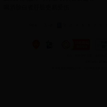
喝酒脸白者肝脏更易受伤
637条
上一页
1
2
3
4
5
6
7
8
主办：中共新田县委、新田县
便民热线：
0746
©
中国新田网版权所有，未经书面授权禁