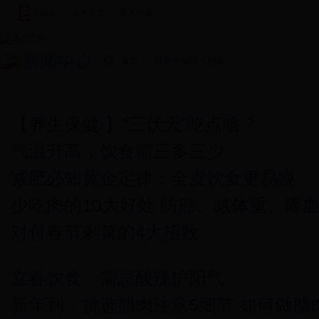
手机版
|
设为首页
|
加入收藏
|
首页
>
综合
>
健康
> 列表
新闻中心
图说新闻
新田新闻
基层快讯
视频新闻
潇湘
【养生保健 】“三伏天”吃点啥？
气温升高，饮食需三多三少
减肥必知黄金定律：全麦饮食更易瘦
少吃肉的10大好处 防癌、减体重、降
对付春节剩菜的4大招数
立春饮食 需忌酸辣护阳气
新年到：挑选腊肉注意5细节 如何做腊