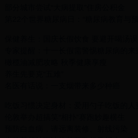
部分城市尝试“大病提取”住房公积金
第22个世界糖尿病日：“糖尿病教育与预
保健养生：国庆长假饮食 要避开喝汤误
专家提醒：十一长假需警惕糖尿病的来
橄榄油减肥攻略 秋季健康享瘦
养生先要克“五难”
名医有话说：一支烟带来多少种癌
吃饭习惯决定身材：爱用勺子吃饭的人
伦敦举办超搞笑“相扑”赛跑妙趣横生
预防白血病，请远离装修、射线污染