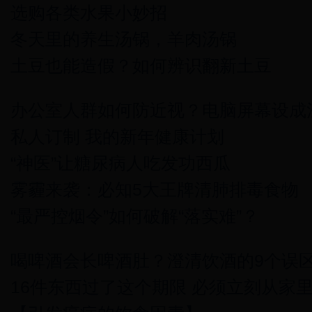
选购各类水果小妙招
冬天里的养生汤锅，羊肉汤锅
土豆也能造假？如何辨识翻新土豆
办公室人群如何防近视？电脑屏幕设成
私人订制 我的新年健康计划
“神医”让糖尿病人吃发功西瓜
雾霾来袭：必知5大王牌清肺排毒食物
“最严控烟令”如何破解“落实难”？
喝啤酒会长啤酒肚？澄清饮酒的9个误
16件东西过了这个期限 必须立刻从家