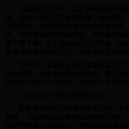
在减肥的过程中，我们有时会遇到体
期。因为当我们减少摄取热量一段时间后
适应现象，将所摄取的食物热量尽量吸收
用，同时基础代谢率会降低，并且减少能
重不再下降。由于身体出现适应现象，因
要改变本来的减肥方式，如用普拉提代替
而有时，减肥者会因为测量体重的方
时段测量，给测量结果造成误差。最正确
是在每天的同一个时间，且用同一台磅秤
○贵在坚持 均衡饮食搭配运动
防复胖最好的运动就是有氧运动，长
楼梯，可以使脂肪分解的比例提高为60-7
化还可持续15小时以上。吃饱后运动及高