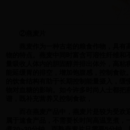
②燕麦片
燕麦作为一种古老的粮食作物，具有
物的特点。燕麦中同时富含可溶性纤维和
量吸收人体内的胆固醇并排出体外，高粘
能延缓胃的排空，增加饱腹感，控制食欲
的饮食结构有助于长期控制能量摄入，缓
物对血糖的影响。如今许多时尚人士都把
谱，既补充营养又控制食欲，
而在燕麦产品中，燕麦片是较为受欢
属于速食产品，不需要长时间高温烹煮，
煮20~30分钟，而熟燕麦片只需要5分钟