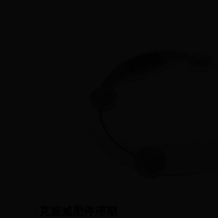
○克服减肥停滞期