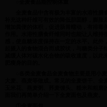
○全麦食品能控制体重
全麦食品中含有极为丰富的水溶性膳
补充这种纤维可有效的降低胆固醇，膨胀
增加粪便的体积，促进肠胃蠕动，有排毒
作用。水溶性膳食纤维同时也能让人维持
感，使血糖浓度保持在一定的水平。此外
起摄入的食物混合而成胶状，与糖类分子
减缓人体对碳水化合物的吸收速度，以此
肥瘦身的目的。
○各类全麦食品
全麦食物主要是用小麦
大麦、燕麦等做成。常见的全麦饼干、全
玉米花、燕麦粥、荞麦馒头、糙米和粗磨
面我们再简单介绍一下全麦面包及燕麦。
①全麦面包