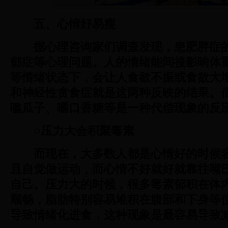
五、心情好易瘦
据心理咨询家们调查发现，患肥胖症
郁症等心理问题。人的情绪能间接影响体
等情绪状态下，会让人食欲不振或食欲大
和神经性贪食症就是这两种反映的结果。
嗑瓜子、嚼口香糖等是一种代偿现象的反
○压力大会积聚毒素
而现在，大多数人都是心情好的时候
且自觉做运动，而心情不好就好就靠往嘴
自己。压力大的时候，很多毒素郁积在体
顺畅，脂肪特别容易堆积在腹部和下身等
导致情绪化进食，这种现象是最容易导致