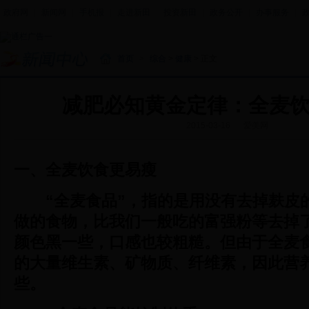
政府网
|
新闻网
|
手机报
|
走进新田
|
投资新田
|
政务公开
|
办事服务
|
首页
>
综合
>
健康
> 正文
减肥必知黄金定律：全麦
2015-03-16
爱美网
一、全麦饮食更易瘦
“全麦食品”，指的是用没有去掉麸皮
做的食物，比我们一般吃的富强粉等去掉
颜色黑一些，口感也较粗糙。但由于全麦
的大量维生素、矿物质、纤维素，因此营
些。