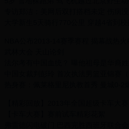
5岁“雪地裸跑弟”驾飞机越过北京野生
专访郑洁：美网后双打搭档未定 伤病
大学新生5天骑行770公里 穿越4省到
NBA公布2013-14赛季赛程 揭幕战热火
武林大会 天山论剑
法尔考有中国血统？ 曝他祖母是华裔
中国女裁判彭玲 首次执法男篮亚锦赛
热身赛：佩莱格里尼执教首秀 曼城0-2
【精彩回放】2013年全国超级卡车大赛
【卡车大赛】赛前试车精彩花絮
弗雷德闪电破门 巴西完胜西班牙联合