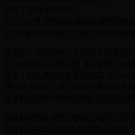
欧冠：曼城3:2胜拜仁
ATP总决赛-费德勒血洗穆雷 携锦织圭
欧冠-梅西2球平劳尔纪录巴萨2-0胜 携
林书豪：以为会成为火箭核心 离开方
霍华德重拾统治力获赞 魔兽盼携好友
董路：马云是富可敌国的“球盲” 只为大
某NBA总经理：科比一文不值 垃圾合
世界杯-德国1-0阿根廷四度夺冠 格策
世界杯-C罗助锋煞压哨救主 葡萄牙2-2
世界杯-苏神2球+绝杀 鲁尼破门英格兰1