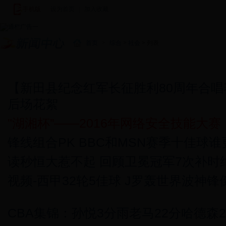
手机版
|
设为首页
|
加入收藏
|
首页
>
综合
>
社会
> 列表
新闻中心
图说新闻
新田新闻
基层快讯
视频新闻
潇湘
【新田县纪念红军长征胜利80周年合
后场花絮
"湖湘杯”——2016年网络安全技能大赛
锋线组合PK BBC和MSN赛季十佳球
读秒恒大惹不起 回顾卫冕冠军7次补时
视频-西甲32轮5佳球 J罗轰世界波神
CBA集锦：孙悦3分雨老马22分哈德森2