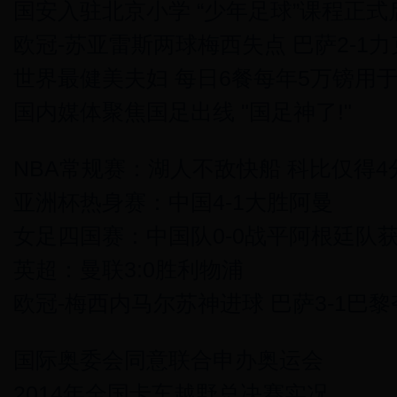
国安入驻北京小学 “少年足球”课程正式
欧冠-苏亚雷斯两球梅西失点 巴萨2-1
世界最健美夫妇 每日6餐每年5万镑用
国内媒体聚焦国足出线 "国足神了!"
NBA常规赛：湖人不敌快船 科比仅得4
亚洲杯热身赛：中国4-1大胜阿曼
女足四国赛：中国队0-0战平阿根廷队
英超：曼联3:0胜利物浦
欧冠-梅西内马尔苏神进球 巴萨3-1巴
国际奥委会同意联合申办奥运会
2014年全国卡车越野总决赛实况