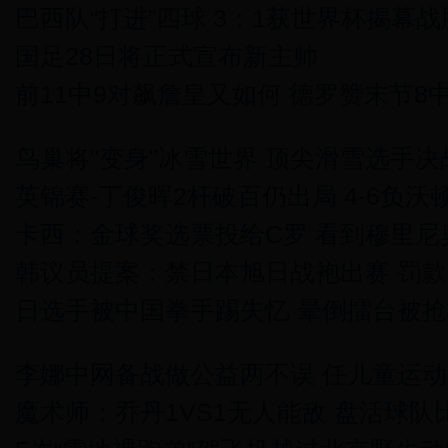
巴西队“打进”四球 3：1获世界杯揭幕战
国足28日将正式宣布新主帅
前11中9对飙詹皇又如何 德罗赞末节8中
鸟巢将"变身"冰雪世界 顶尖滑雪选手
英锦赛-丁俊晖2杆破百仍出局 4-6负沃
卡西：金球奖选票投给C罗 看到穆里尼
韩议员提案：禁日本旭日战袍出赛 罚款
日选手被中国拳手踢失忆 晕倒擂台被抢救
李娜中网备战做公益两不误 任儿童运
魔术师：乔丹1VS1无人能敌 盘活球队