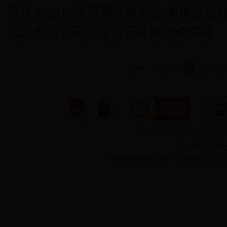
高清：2013年温网女单首轮 李娜速胜
国足教练卡马乔同意下课 解约金成谜
63条
上一页
1
2
下一
主办：中共新田县委、新田县
便民热线：
0746
©
中国新田网版权所有，未经书面授权禁