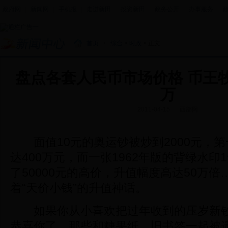
政府网
|
新闻网
|
手机报
|
走进新田
|
投资新田
|
政务公开
|
办事服务
|
首页
>
综合
>
时政
> 正文
盘点各套人民币市场价格 币王牧
万
2011-04-15
西部网
面值10元的奥运钞被炒到2000元，第
达400万元，而一张1962年版的背绿水印
了50000元的高价，升值幅度高达50万
着“天价小钱”的升值神话。
如果你从小喜欢把过年收到的压岁新钞
恭喜你了。那些和糖果纸、旧书签一起被