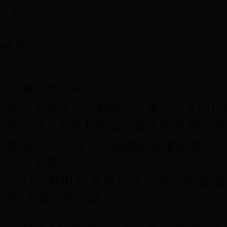
手机版
|
设为首页
|
加入收藏
|
首页
>
综合
>
时政
> 列表
新闻中心
图说新闻
新田新闻
基层快讯
视频新闻
潇湘
湖南智造 中国名片
从《不知该怎么称呼你》看习大大的百
徐守盛：营造积极向上网络环境 构筑
新田县2014年公开选调部分事业单位
人员名单公示
2015年新田县“春风行动”启动仪式暨“
业”大型招聘活动