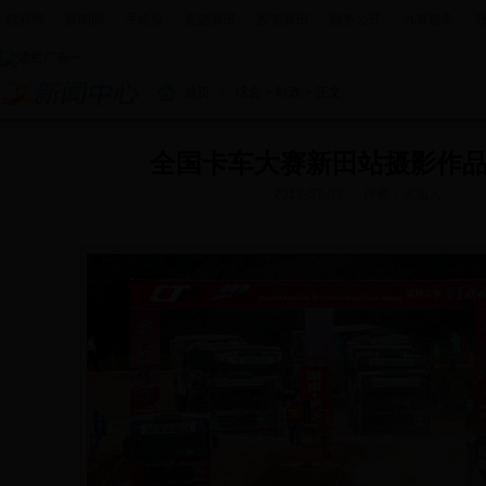
政府网
|
新闻网
|
手机报
|
走进新田
|
投资新田
|
政务公开
|
办事服务
|
首页
>
综合
>
时政
> 正文
全国卡车大赛新田站摄影作
2012-07-03
作者：天地人