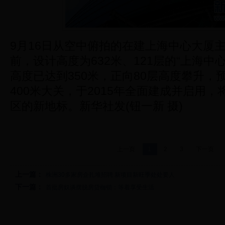
9月16日从空中俯拍的在建上海中心大厦
前，设计高度为632米、121层的“上海中
高度已达到350米，正向80层高度攀升，
400米大关，于2015年全面建成并启用
区的新地标。新华社发(钮一新 摄)
上一页
1
2
3
下一页
上一篇：
株洲30多家房企扎堆招聘 新项目新旺季处处要人
下一篇：
首批房奴谈摆脱房贷枷锁：等着享受生活