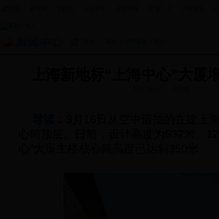
政府网
|
新闻网
|
手机报
|
走进新田
|
投资新田
|
政务公开
|
办事服务
|
首页
>
综合
>
房产家居
> 正文
上海新地标“上海中心”大厦增
2012-09-17
新华网
导读：
9月16日从空中俯拍的在建上
心筒顶层。日前，设计高度为632米、12
心”大厦主楼核心筒高度已达到350米