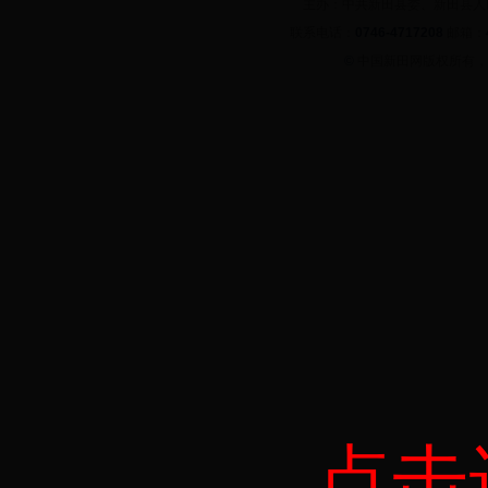
主办：中共新田县委、新田县
联系电话：
0746-4717208
邮箱：
©
中国新田网版权所有
点击