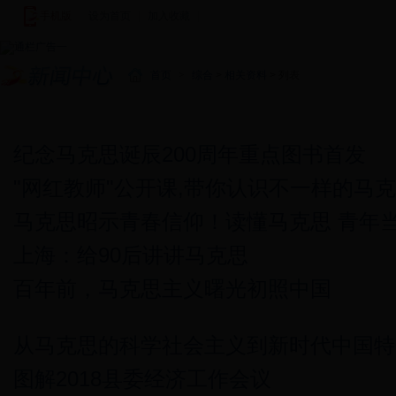
手机版
|
设为首页
|
加入收藏
|
首页
>
综合
>
相关资料
> 列表
新闻中心
图说新闻
新田新闻
基层快讯
视频新闻
潇湘
纪念马克思诞辰200周年重点图书首发
"网红教师"公开课,带你认识不一样的马
马克思昭示青春信仰！读懂马克思 青年
上海：给90后讲讲马克思
百年前，马克思主义曙光初照中国
从马克思的科学社会主义到新时代中国特
图解2018县委经济工作会议