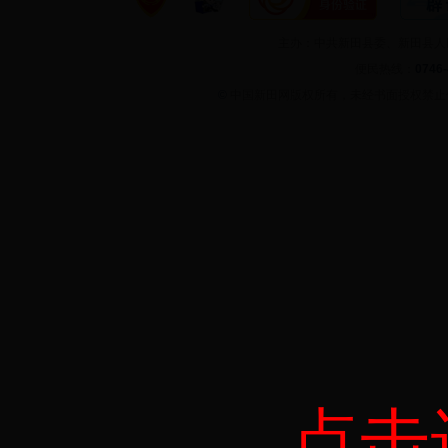
主办：中共新田县委、新田县
便民热线：
0746
©
中国新田网版权所有，未经书面授权禁
点击